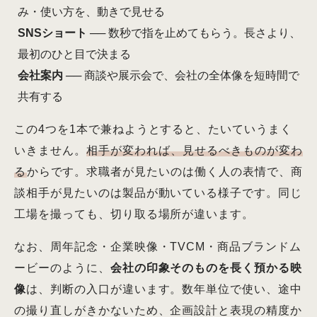
み・使い方を、動きで見せる
SNSショート
── 数秒で指を止めてもらう。長さより、
最初のひと目で決まる
会社案内
── 商談や展示会で、会社の全体像を短時間で
共有する
この4つを1本で兼ねようとすると、たいていうまく
いきません。
相手が変われば、見せるべきものが変わ
る
からです。求職者が見たいのは働く人の表情で、商
談相手が見たいのは製品が動いている様子です。同じ
工場を撮っても、切り取る場所が違います。
なお、周年記念・企業映像・TVCM・商品ブランドム
ービーのように、
会社の印象そのものを長く預かる映
像
は、判断の入口が違います。数年単位で使い、途中
の撮り直しがきかないため、企画設計と表現の精度か