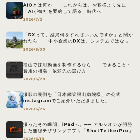
AIOとは何か ── これからは、お客様より先に
「AIが御社を要約して語る」時代へ
2026/7/2
「DXって、結局何をすればいいんですか」と聞か
れたら ── 中小企業のDXは、システムではな
く”紙”から始まる
2026/6/30
福山で採用動画を制作するなら ── できること・
費用の相場・依頼先の選び方
2026/6/28
撮影の裏側を「日本鋼管福山病院様」の公式
instagramでご紹介いただきました。
2026/6/26
撮ったその瞬間、iPadへ。── アルシオンが開発
した無線テザリングアプリ「ShotTetherPro」
2026/6/19