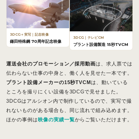
3DCG＋実写｜記念映像
3DCG｜テレビCM
鎌田特殊鋼 70周年記念映像
プラント設備製造 15秒TVCM
運送会社のプロモーション／採用動画
は、求人票では
伝わらない仕事の中身と、働く人を見せた一本です。
プラント設備メーカーの15秒TVCM
は、動いている
ところを撮りにくい設備を3DCGで見せました。
3DCGはアルシオン内で制作しているので、実写で撮
れないものがある場合も、同じ流れで組み込めます。
ほかの事例は
映像の実績一覧
からご覧いただけます。