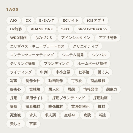
TAGS
AIO
DX
E-E-A-T
ECサイト
iOSアプリ
LP制作
PHASE ONE
SEO
ShotTetherPro
WEB制作
ものづくり
アインシュタイン
アプリ開発
エリザベス・キューブラー＝ロス
クリエイティブ
コンテンツマーケティング
システム開発
ジンバル
テザリング撮影
ブランディング
ホームページ制作
ライティング
中判
中小企業
仕事論
働く人
写真
制作会社
動画制作
可視化
商品撮影
好奇心
宮崎駿
属人化
思想
情報発信
想像力
採用
採用サイト
採用ブランディング
採用動画
撮影
撮影機材
映像機材
業務効率化
機材
死生観
求人
求人票
生成AI
病院
福山
美しさ
言葉