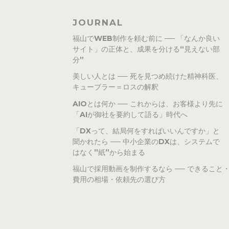
JOURNAL
福山でWEB制作を頼む前に ── 「なんか良い
サイト」の正体と、成果を分ける“見えない部
分”
美しい人とは ── 死を見つめ続けた精神科医、
キューブラー＝ロスの解釈
AIOとは何か ── これからは、お客様より先に
「AIが御社を要約して語る」時代へ
「DXって、結局何をすればいいんですか」と
聞かれたら ── 中小企業のDXは、システムで
はなく”紙”から始まる
福山で採用動画を制作するなら ── できること
費用の相場・依頼先の選び方