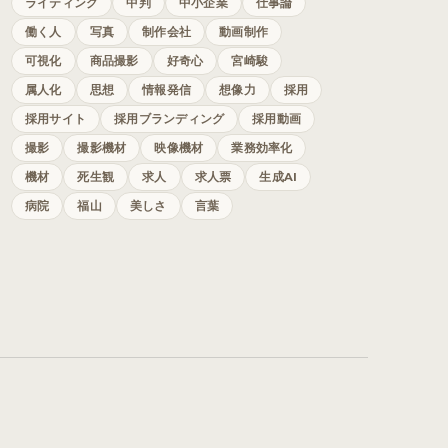
ライティング
中判
中小企業
仕事論
働く人
写真
制作会社
動画制作
可視化
商品撮影
好奇心
宮崎駿
属人化
思想
情報発信
想像力
採用
採用サイト
採用ブランディング
採用動画
撮影
撮影機材
映像機材
業務効率化
機材
死生観
求人
求人票
生成AI
病院
福山
美しさ
言葉