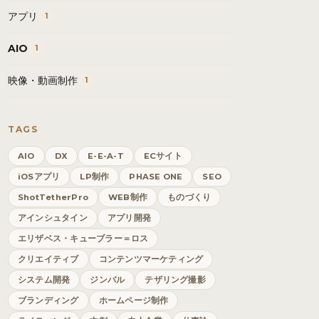
アプリ
1
AIO
1
映像・動画制作
1
TAGS
AIO
DX
E-E-A-T
ECサイト
iOSアプリ
LP制作
PHASE ONE
SEO
ShotTetherPro
WEB制作
ものづくり
アインシュタイン
アプリ開発
エリザベス・キューブラー＝ロス
クリエイティブ
コンテンツマーケティング
システム開発
ジンバル
テザリング撮影
ブランディング
ホームページ制作