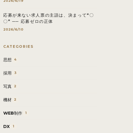
2026/6/19
応募が来ない求人票の主語は、決まって“〇
〇” ── 応募ゼロの正体
2026/6/10
CATEGORIES
思想
4
採用
3
写真
2
機材
2
WEB制作
1
DX
1