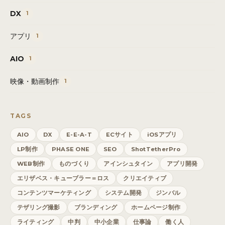
DX
1
アプリ
1
AIO
1
映像・動画制作
1
TAGS
AIO
DX
E-E-A-T
ECサイト
iOSアプリ
LP制作
PHASE ONE
SEO
ShotTetherPro
WEB制作
ものづくり
アインシュタイン
アプリ開発
エリザベス・キューブラー＝ロス
クリエイティブ
コンテンツマーケティング
システム開発
ジンバル
テザリング撮影
ブランディング
ホームページ制作
ライティング
中判
中小企業
仕事論
働く人