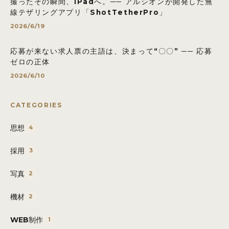
撮ったその瞬間、iPadへ。── アルシオンが開発した無
線テザリングアプリ「ShotTetherPro」
2026/6/19
応募が来ない求人票の主語は、決まって“〇〇” ── 応募
ゼロの正体
2026/6/10
CATEGORIES
思想
4
採用
3
写真
2
機材
2
WEB制作
1