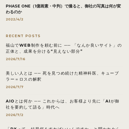
PHASE ONE（1億画素・中判）で撮ると、御社の写真は何が変
わるのか
2022/4/2
RECENT POSTS
福山でWEB制作を頼む前に ── 「なんか良いサイト」の
正体と、成果を分ける“見えない部分”
2026/7/16
美しい人とは ── 死を見つめ続けた精神科医、キューブ
ラー＝ロスの解釈
2026/7/7
AIOとは何か ── これからは、お客様より先に「AIが御
社を要約して語る」時代へ
2026/7/2
「DXって、結局何をすればいいんですか」と聞かれたら