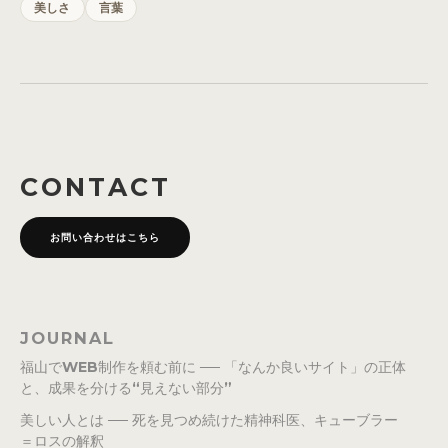
美しさ
言葉
CONTACT
お問い合わせはこちら
JOURNAL
福山でWEB制作を頼む前に ── 「なんか良いサイト」の正体
と、成果を分ける“見えない部分”
美しい人とは ── 死を見つめ続けた精神科医、キューブラー
＝ロスの解釈