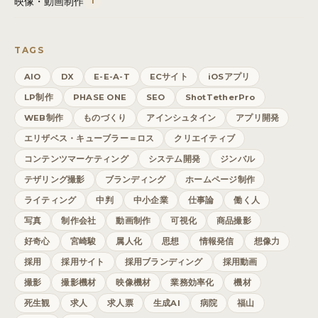
映像・動画制作
1
TAGS
AIO
DX
E-E-A-T
ECサイト
iOSアプリ
LP制作
PHASE ONE
SEO
ShotTetherPro
WEB制作
ものづくり
アインシュタイン
アプリ開発
エリザベス・キューブラー＝ロス
クリエイティブ
コンテンツマーケティング
システム開発
ジンバル
テザリング撮影
ブランディング
ホームページ制作
ライティング
中判
中小企業
仕事論
働く人
写真
制作会社
動画制作
可視化
商品撮影
好奇心
宮崎駿
属人化
思想
情報発信
想像力
採用
採用サイト
採用ブランディング
採用動画
撮影
撮影機材
映像機材
業務効率化
機材
死生観
求人
求人票
生成AI
病院
福山