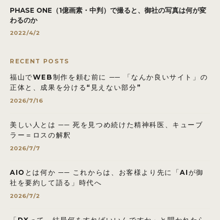
PHASE ONE（1億画素・中判）で撮ると、御社の写真は何が変
わるのか
2022/4/2
RECENT POSTS
福山でWEB制作を頼む前に ── 「なんか良いサイト」の
正体と、成果を分ける“見えない部分”
2026/7/16
美しい人とは ── 死を見つめ続けた精神科医、キューブ
ラー＝ロスの解釈
2026/7/7
AIOとは何か ── これからは、お客様より先に「AIが御
社を要約して語る」時代へ
2026/7/2
「DXって、結局何をすればいいんですか」と聞かれたら