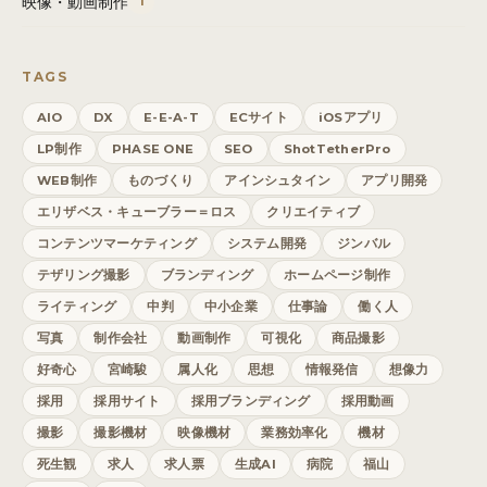
映像・動画制作
1
TAGS
AIO
DX
E-E-A-T
ECサイト
iOSアプリ
LP制作
PHASE ONE
SEO
ShotTetherPro
WEB制作
ものづくり
アインシュタイン
アプリ開発
エリザベス・キューブラー＝ロス
クリエイティブ
コンテンツマーケティング
システム開発
ジンバル
テザリング撮影
ブランディング
ホームページ制作
ライティング
中判
中小企業
仕事論
働く人
写真
制作会社
動画制作
可視化
商品撮影
好奇心
宮崎駿
属人化
思想
情報発信
想像力
採用
採用サイト
採用ブランディング
採用動画
撮影
撮影機材
映像機材
業務効率化
機材
死生観
求人
求人票
生成AI
病院
福山