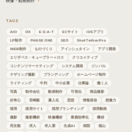
映像・動画制作
1
TAGS
AIO
DX
E-E-A-T
ECサイト
iOSアプリ
LP制作
PHASE ONE
SEO
ShotTetherPro
WEB制作
ものづくり
アインシュタイン
アプリ開発
エリザベス・キューブラー＝ロス
クリエイティブ
コンテンツマーケティング
システム開発
ジンバル
テザリング撮影
ブランディング
ホームページ制作
ライティング
中判
中小企業
仕事論
働く人
写真
制作会社
動画制作
可視化
商品撮影
好奇心
宮崎駿
属人化
思想
情報発信
想像力
採用
採用サイト
採用ブランディング
採用動画
撮影
撮影機材
映像機材
業務効率化
機材
死生観
求人
求人票
生成AI
病院
福山