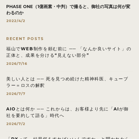
PHASE ONE（1億画素・中判）で撮ると、御社の写真は何が変
わるのか
2022/4/2
RECENT POSTS
福山でWEB制作を頼む前に ── 「なんか良いサイト」の
正体と、成果を分ける“見えない部分”
2026/7/16
美しい人とは ── 死を見つめ続けた精神科医、キューブ
ラー＝ロスの解釈
2026/7/7
AIOとは何か ── これからは、お客様より先に「AIが御
社を要約して語る」時代へ
2026/7/2
「DXって、結局何をすればいいんですか」と聞かれたら